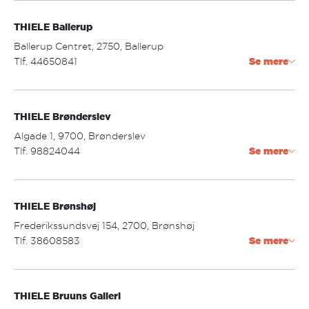
aarhus.ryesgade@thiele.dk
THIELE Ballerup
Åbningstider:
mandag - fredag: 9.30 - 17.30
Ballerup Centret, 2750, Ballerup
lørdag: 10.00 - 15.00
Tlf. 44650841
Se mere
ballerup@thiele.dk
THIELE Brønderslev
Åbningstider:
mandag - fredag: 10.00 - 19.00
Algade 1, 9700, Brønderslev
lørdag: 10.00 - 17.00
Tlf. 98824044
Se mere
bronderslev@thiele.dk
THIELE Brønshøj
Åbningstider:
mandag - fredag: 09.30 - 17.30
Frederikssundsvej 154, 2700, Brønshøj
lørdag: 09.30 - 13.00
Tlf. 38608583
Se mere
bronshoj@thiele.dk
THIELE Bruuns Galleri
Åbningstider: