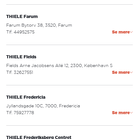
city.2.tastrup@thiele.dk
THIELE Farum
Åbningstider:
mandag - fredag: 10.00 - 19.00
Farum Bytorv 38, 3520, Farum
lørdag: 10.00 - 17.00
Tlf. 44952575
Se mere
farum@thiele.dk
THIELE Fields
Åbningstider:
mandag - torsdag: 09.30 - 18.00
Fields Arne Jacobsens Allé 12, 2300, København S
fredag: 09:30 - 19.00
Tlf. 32627551
Se mere
lørdag: 09.30 - 16.00
søndag: LUKKET
fields@thiele.dk
THIELE Fredericia
Åbningstider:
mandag - søndag: 10.00 - 20.00
Jyllandsgade 10C, 7000, Fredericia
Tlf. 75927778
Se mere
fredericia@thiele.dk
THIELE Frederiksberg Centret
Åbningstider: