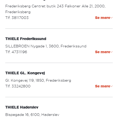
mandag - torsdag: 09.30 - 17.30
Frederiksberg Centret butik 243 Falkoner Alle 21, 2000,
fredag: 09.30 - 18.00
Frederiksberg
lørdag: 09.30 - 13.00
Tlf. 38117003
Se mere
frederiksberg@thiele.dk
THIELE Frederikssund
Åbningstider:
mandag - fredag: 10.00 - 19.00
SILLEBROEN Nygade 1, 3600, Frederikssund
lørdag: 10.00 - 17.00
Tlf. 47311196
Se mere
første søndag i måneden 10.00 - 17.00
frederikssund@thiele.dk
THIELE GL. Kongevej
Åbningstider:
mandag - fredag: 10:00 - 19.00
Gl. Kongevej 119, 1850, Frederiksberg
lørdag: 10.00 - 16.00
Tlf. 33242800
Se mere
gl.kongevej@thiele.dk
THIELE Haderslev
Åbningstider:
mandag - torsdag: 09.30 - 17.30
Bispegade 16, 6100, Haderslev