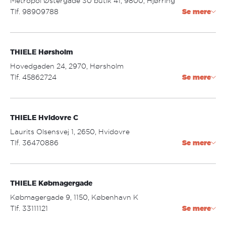
Metropol Østergade 30 butik 41, 9800, Hjørring
fredag: 09.30 - 18.00
Tlf. 98909788
Se mere
lørdag: 09.30 - 15.00
hjorring@thiele.dk
THIELE Hørsholm
Åbningstider:
mandag - fredag: 10.00 - 19.00
Hovedgaden 24, 2970, Hørsholm
lørdag: 10.00 - 16.00
Tlf. 45862724
Se mere
horsholm@thiele.dk
THIELE Hvidovre C
Åbningstider:
mandag - fredag: 09.30 - 18.00
Laurits Olsensvej 1, 2650, Hvidovre
lørdag: 09.30 - 15.00
Tlf. 36470886
Se mere
hvidovre.center@thiele.dk
THIELE Købmagergade
Åbningstider:
mandag - torsdag: 10.00 - 18.00
Købmagergade 9, 1150, København K
fredag: 10.00 - 19.00
Tlf. 33111121
Se mere
lørdag: 10.00 - 17.00