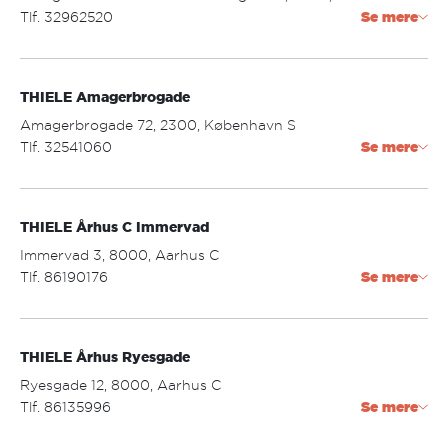
lørdag: 10.00 - 16.00
Tlf. 32962520
Se mere
amager.center@thiele.dk
THIELE Amagerbrogade
Åbningstider:
mandag - fredag: 10.00 - 19.00
Amagerbrogade 72, 2300, København S
lørdag: 10.00 - 17.00
Tlf. 32541060
Se mere
amagerbrogade@thiele.dk
THIELE Århus C Immervad
Åbningstider:
mandag - torsdag: 09.30 - 17.30
Immervad 3, 8000, Aarhus C
fredag: 09.30 - 18.00
Tlf. 86190176
Se mere
lørdag: 09.30 - 14.00
arhus@thiele.dk
THIELE Århus Ryesgade
Åbningstider:
mandag - fredag: 9.30 - 17.30
Ryesgade 12, 8000, Aarhus C
lørdag: 10.00 - 15.00
Tlf. 86135996
Se mere