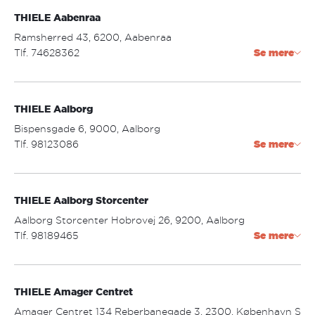
THIELE Aabenraa
Ramsherred 43, 6200, Aabenraa
Tlf. 74628362
Se mere
aabenraa@thiele.dk
THIELE Aalborg
Åbningstider:
mandag - fredag: 09.30 - 17.30
Bispensgade 6, 9000, Aalborg
lørdag: 10.00 - 13.00
Tlf. 98123086
Se mere
aalborg.by@thiele.dk
THIELE Aalborg Storcenter
Åbningstider:
mandag - torsdag: 09.30 - 17.30
Aalborg Storcenter Hobrovej 26, 9200, Aalborg
fredag: 09.30 - 18.00
Tlf. 98189465
Se mere
lørdag: 10.00 - 14.00
aalborg.center@thiele.dk
THIELE Amager Centret
Åbningstider:
mandag - fredag: 10.00 - 19.00
Amager Centret 134 Reberbanegade 3, 2300, København S