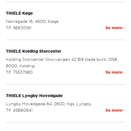
kobmagergade@thiele.dk
THIELE Køge
Åbningstider:
mandag - fredag: 10.00 - 18.00
Nørregade 16, 4600, Køge
lørdag: 10.00 - 16.00
Tlf. 56630161
Se mere
koge@thiele.dk
THIELE Kolding Storcenter
Åbningstider:
mandag - torsdag: 09.30 - 17.30
Kolding Storcenter Skovvangen 42 Blå Gade butik 1056,
fredag: 09.30 - 18.00
6000, Kolding
lørdag: 09.30 - 14.00
Tlf. 75537580
Se mere
kolding.center@thiele.dk
THIELE Lyngby Hovedgade
Åbningstider:
mandag - fredag: 10.00 - 20.00
Lyngby Hovedgade 64, 2800, Kgs. Lyngby
lørdag: 10.00 - 17.00
Tlf. 45880841
Se mere
Søndag: 10.00 - 17.00
lyngby.hovedgade@thiele.dk