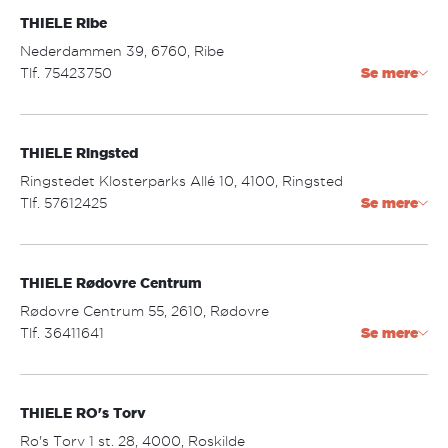
THIELE Ribe
Åbningstider:
mandag - torsdag: 09.30 - 17.30
Nederdammen 39, 6760, Ribe
fredag: 09:30 - 18.00
Tlf. 75423750
Se mere
lørdag: 09.30 - 14.00
ribe@thiele.dk
THIELE Ringsted
Åbningstider:
mandag - fredag: 09.30 - 17.30
Ringstedet Klosterparks Allé 10, 4100, Ringsted
lørdag: 09.30 - 13.00
Tlf. 57612425
Se mere
Ringstedet@thiele.dk
THIELE Rødovre Centrum
Åbningstider:
mandag - fredag: 10.00 - 19.00
Rødovre Centrum 55, 2610, Rødovre
lørdag: 10.00 - 16.00
Tlf. 36411641
Se mere
rodovre.centrum@thiele.dk
THIELE RO's Torv
Åbningstider:
mandag - fredag: 10.00 - 19.00
Ro's Torv 1 st. 28, 4000, Roskilde