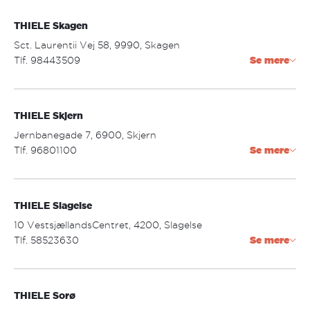
silkeborg@thiele.dk
THIELE Skagen
Åbningstider:
mandag - torsdag: 10.00 - 17.30
Sct. Laurentii Vej 58, 9990, Skagen
fredag: 10.00 - 18.00
Tlf. 98443509
Se mere
lørdag: 09.30 - 14.00
skagen@thiele.dk
THIELE Skjern
Åbningstider:
mandag - fredag: 09.30 - 17.30
Jernbanegade 7, 6900, Skjern
lørdag: 09.30 - 13:00
Tlf. 96801100
Se mere
skjern@thiele.dk
THIELE Slagelse
Åbningstider:
mandag - torsdag: 09.30 - 17.30
10 VestsjællandsCentret, 4200, Slagelse
fredag: 09.30 - 18.00
Tlf. 58523630
Se mere
lørdag: 09.30 - 13.00
slagelse@thiele.dk
THIELE Sorø
Åbningstider: