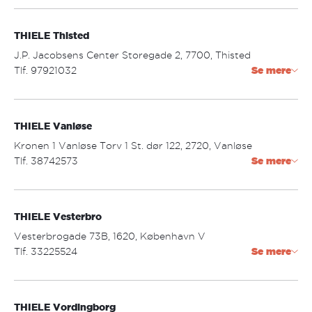
tastrup@thiele.dk
THIELE Thisted
Åbningstider:
mandag - onsdag: 09.30 - 17.30
J.P. Jacobsens Center Storegade 2, 7700, Thisted
torsdag - fredag: 09.30 - 18.00
Tlf. 97921032
Se mere
lørdag: 09.30 - 14.00
thisted@thiele.dk
THIELE Vanløse
Åbningstider:
mandag - torsdag: 09.30 - 17.30
Kronen 1 Vanløse Torv 1 St. dør 122, 2720, Vanløse
fredag: 09.30 - 18.00
Tlf. 38742573
Se mere
lørdag: 09.30 - 14.00
vanloese@thiele.dk
THIELE Vesterbro
Åbningstider:
mandag - fredag: 10.00 - 19.00
Vesterbrogade 73B, 1620, København V
lørdag: 10.00 - 17.00
Tlf. 33225524
Se mere
vesterbro@thiele.dk
THIELE Vordingborg
Åbningstider: