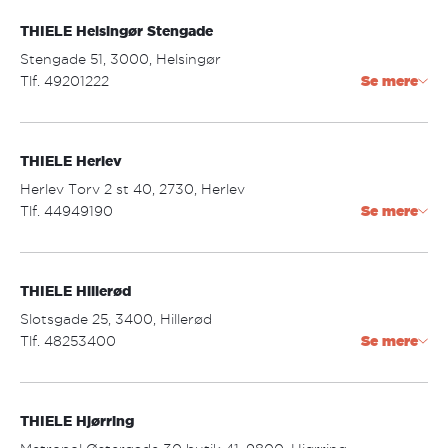
helsinge@thiele.dk
THIELE Helsingør Stengade
Åbningstider:
mandag - fredag: 09.30 - 17.30
Stengade 51, 3000, Helsingør
lørdag: 09.30 - 14.00
Tlf. 49201222
Se mere
helsingor@thiele.dk
THIELE Herlev
Åbningstider:
mandag - torsdag: 09.30 - 17.30
Herlev Torv 2 st 40, 2730, Herlev
fredag: 09.30 - 18.00
Tlf. 44949190
Se mere
lørdag: 09.30 - 15.00
herlev@thiele.dk
THIELE Hillerød
Åbningstider:
mandag - fredag: 10.00 - 18.00
Slotsgade 25, 3400, Hillerød
lørdag: 10.00 - 15.00
Tlf. 48253400
Se mere
hillerod@thiele.dk
THIELE Hjørring
Åbningstider:
mandag - torsdag: 09.30 - 17.30