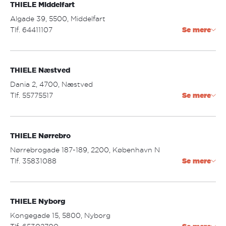
THIELE Middelfart
Åbningstider:
mandag - torsdag: 09.30 - 17.30
Algade 39, 5500, Middelfart
fredag: 09.30 - 18.00
Tlf. 64411107
Se mere
lørdag: 09.00 - 14.00
middelfart@thiele.dk
THIELE Næstved
Åbningstider:
mandag - torsdag: 09.30 - 17.30
Dania 2, 4700, Næstved
fredag: 09.30 - 18.00
Tlf. 55775517
Se mere
lørdag: 09.30 - 14.00
naestved@thiele.dk
THIELE Nørrebro
Åbningstider:
mandag - torsdag: 09.30 - 17.30
Nørrebrogade 187-189, 2200, København N
fredag: 09.30 - 18.00
Tlf. 35831088
Se mere
lørdag: 09.30 - 14.00
norrebro@thiele.dk
THIELE Nyborg
Åbningstider:
mandag - fredag: 09.30 - 18.00
Kongegade 15, 5800, Nyborg
lørdag: 09.00 - 14.00