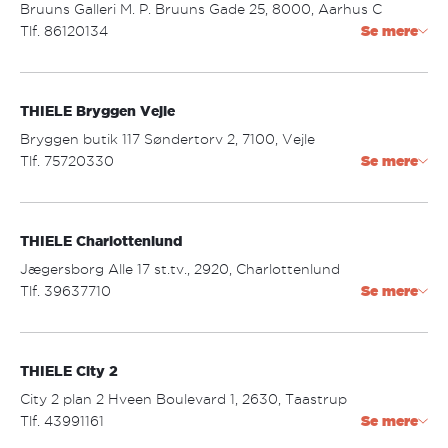
mandag - torsdag: 09.30 - 17.30
Bruuns Galleri M. P. Bruuns Gade 25, 8000, Aarhus C
fredag: 09.30 - 18.00
Tlf. 86120134
Se mere
lørdag: 09.30 - 14.00
bruuns@thiele.dk
THIELE Bryggen Vejle
Åbningstider:
mandag - fredag: 10.00 - 20.00
Bryggen butik 117 Søndertorv 2, 7100, Vejle
lørdag: 10.00 - 18.00
Tlf. 75720330
Se mere
søndag: 10.00 - 18.00
bryggen.vejle@thiele.dk
THIELE Charlottenlund
Åbningstider:
mandag - fredag: 10.00 - 19.00
Jægersborg Alle 17 st.tv., 2920, Charlottenlund
lørdag: 10.00 - 16.00
Tlf. 39637710
Se mere
charlottenlund@thiele.dk
THIELE City 2
Åbningstider:
mandag - torsdag: 09.30 - 17.30
City 2 plan 2 Hveen Boulevard 1, 2630, Taastrup
fredag: 09.30 - 18.00
Tlf. 43991161
Se mere
lørdag: 09.30 - 14.00