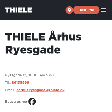
Skip to content
Bestil tid
THIELE Århus
Ryesgade
Ryesgade 12, 8000, Aarhus C
Tlf.:
86135996
Email.:
aarhus.ryesgade@thiele.dk
Besøg os her: