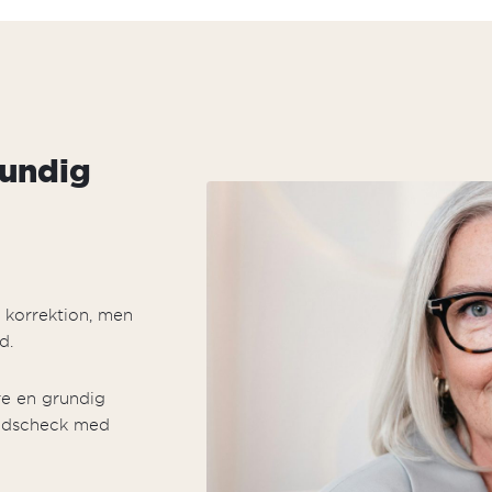
rundig
t korrektion, men
d.
re en grundig
hedscheck med