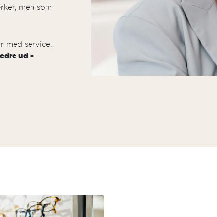
ærker, men som
ar med service,
bedre ud –