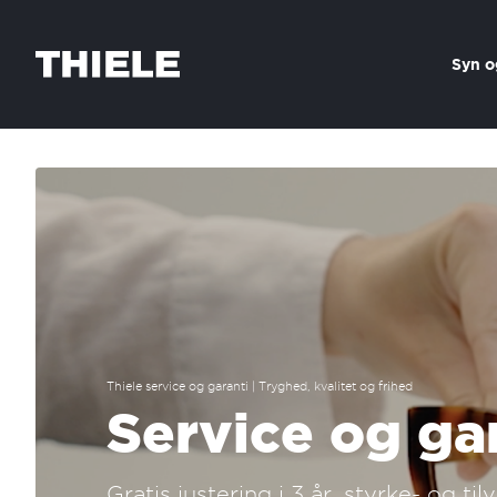
Skip to content
Syn o
Thiele service og garanti | Tryghed, kvalitet og frihed
Service og gar
Gratis justering i 3 år, styrke- og 