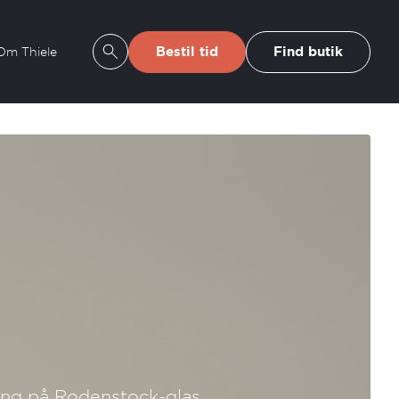
Bestil tid
Find butik
Om Thiele
Se søgeresultater
ning på Rodenstock-glas.