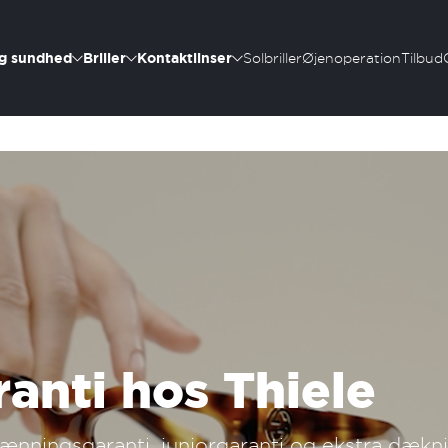
g sundhed
Briller
Kontaktlinser
Solbriller
Øjenoperation
Tilbud
anti hos Thiele
tilvænningsgaranti, juniorgaranti og ekstra dæk