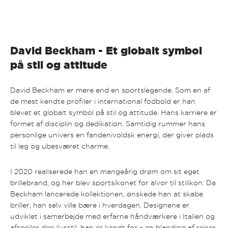
David Beckham - Et globalt symbol
på stil og attitude
David Beckham er mere end en sportslegende. Som en af
de mest kendte profiler i international fodbold er han
blevet et globalt symbol på stil og attitude. Hans karriere er
formet af disciplin og dedikation. Samtidig rummer hans
personlige univers en fandenivoldsk energi, der giver plads
til leg og ubesværet charme.
I 2020 realiserede han en mangeårig drøm om sit eget
brillebrand, og her blev sportsikonet for alvor til stilikon. Da
Beckham lancerede kollektionen, ønskede han at skabe
briller, han selv ville bære i hverdagen. Designene er
udviklet i samarbejde med erfarne håndværkere i Italien og
afspejler den livsstil, han er kendt for – en blanding af rejser,