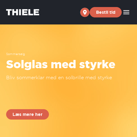
Skip to content
Bestil tid
Sommersalg
Solglas med styrke
Bliv sommerklar med en solbrille med styrke
Læs mere her