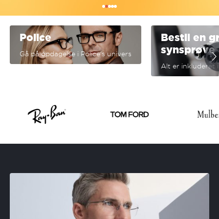
Police
Bestil en g
synsprøve
Gå på opdagelse i Police's univers
Alt er inkluderet 