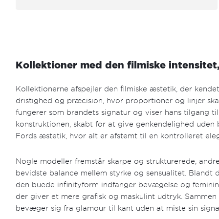
Kollektioner med den filmiske intensitet
Kollektionerne afspejler den filmiske æstetik, der kend
dristighed og præcision, hvor proportioner og linjer sk
fungerer som brandets signatur og viser hans tilgang til
konstruktionen, skabt for at give genkendelighed uden 
Fords æstetik, hvor alt er afstemt til en kontrolleret ele
Nogle modeller fremstår skarpe og strukturerede, and
bevidste balance mellem styrke og sensualitet. Blandt
den buede infinityform indfanger bevægelse og femininit
der giver et mere grafisk og maskulint udtryk. Sammen
bevæger sig fra glamour til kant uden at miste sin signa