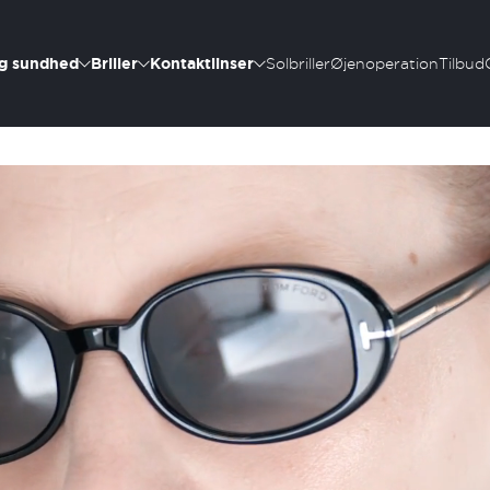
g sundhed
Briller
Kontaktlinser
Solbriller
Øjenoperation
Tilbud