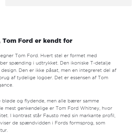
, Tom Ford er kendt for
etegner Tom Ford. Hvert stel er formet med
aber spænding i udtrykket. Den ikoniske T-detalje
 design. Den er ikke påsat, men en integreret del af
brug af tydelige logoer. Det er essensen af Tom
gance.
re bløde og flydende, men alle bærer samme
 de mest genkendelige er Tom Ford Whitney, hvor
et. I kontrast står Fausto med sin markante profil,
 viser de spændvidden i Fords formsprog, som
tur.