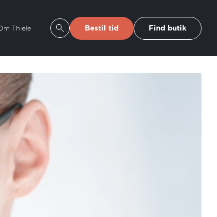
Bestil tid
Find butik
Om Thiele
Se søgeresultater