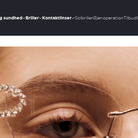
g sundhed
Briller
Kontaktlinser
Solbriller
Øjenoperation
Tilbud