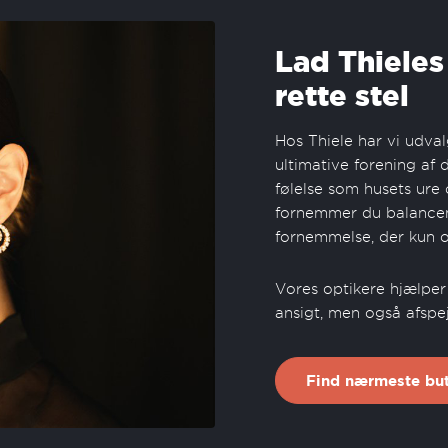
Lad Thieles
rette stel
Hos Thiele har vi udva
ultimative forening a
følelse som husets ure
fornemmer du balancen
fornemmelse, der kun op
Vores optikere hjælper 
ansigt, men også afspejl
Find nærmeste but