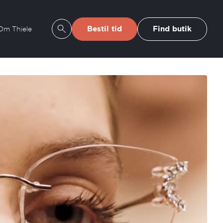
Bestil tid
Find butik
Om Thiele
Se søgeresultater