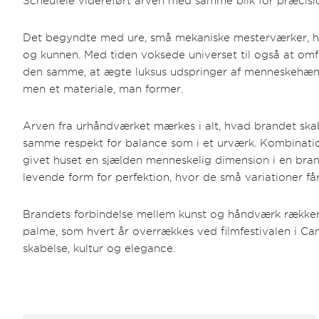
Scheufele videreført arven med samme blik for præcis
Det begyndte med ure, små mekaniske mesterværker, hv
og kunnen. Med tiden voksede universet til også at omf
den samme, at ægte luksus udspringer af menneskehænde
men et materiale, man former.
Arven fra urhåndværket mærkes i alt, hvad brandet ska
samme respekt for balance som i et urværk. Kombination
givet huset en sjælden menneskelig dimension i en bran
levende form for perfektion, hvor de små variationer får 
Brandets forbindelse mellem kunst og håndværk rækker
palme, som hvert år overrækkes ved filmfestivalen i Ca
skabelse, kultur og elegance.