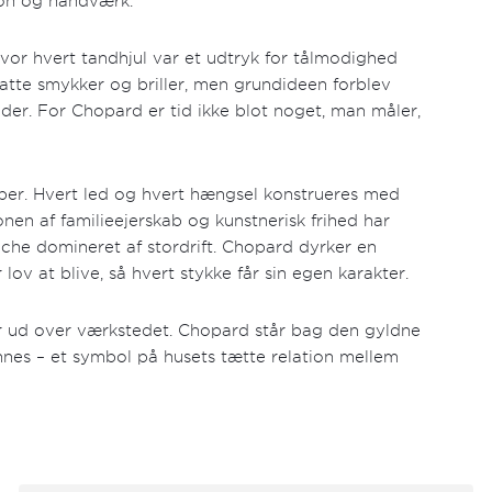
ion og håndværk.
or hvert tandhjul var et udtryk for tålmodighed
atte smykker og briller, men grundideen forblev
r. For Chopard er tid ikke blot noget, man måler,
ber. Hvert led og hvert hængsel konstrueres med
en af familieejerskab og kunstnerisk frihed har
che domineret af stordrift. Chopard dyrker en
lov at blive, så hvert stykke får sin egen karakter.
 ud over værkstedet. Chopard står bag den gyldne
nnes – et symbol på husets tætte relation mellem