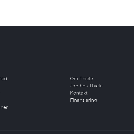
hed
Om Thiele
Job hos Thiele
r
Kontakt
Finansiering
oner