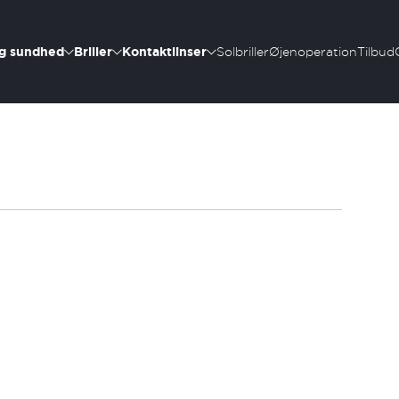
g sundhed
Briller
Kontaktlinser
Solbriller
Øjenoperation
Tilbud