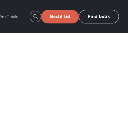
Bestil tid
Find butik
Om Thiele
Se søgeresultater