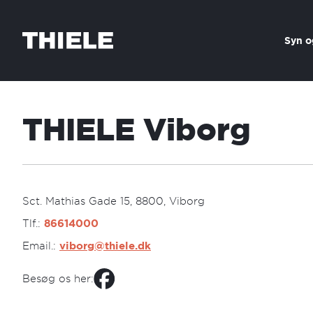
Skip to content
Syn o
THIELE Viborg
Sct. Mathias Gade 15, 8800, Viborg
Tlf.:
86614000
Email.:
viborg@thiele.dk
Besøg os her: