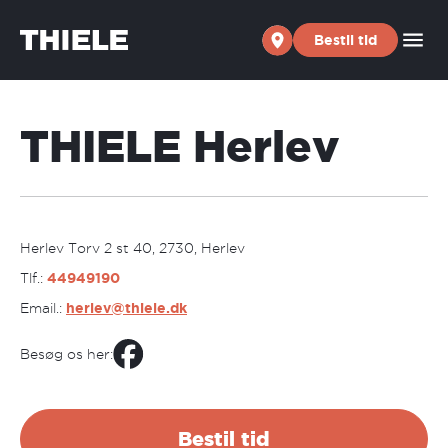
Skip to content
Bestil tid
THIELE Herlev
Herlev Torv 2 st 40, 2730, Herlev
Tlf.:
44949190
Email.:
herlev@thiele.dk
Besøg os her:
Bestil tid