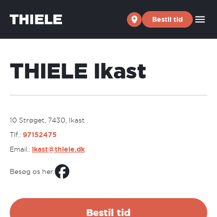
Skip to content
Bestil tid
THIELE Ikast
10 Strøget, 7430, Ikast
Tlf.:
97152475
Email.:
ikast@thiele.dk
Besøg os her:
Bestil tid