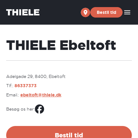
Skip to content
Bestil tid
THIELE Ebeltoft
Adelgade 29, 8400, Ebeltoft
Tlf.:
86337373
Email.:
ebeltoft@thiele.dk
Besøg os her:
Bestil tid