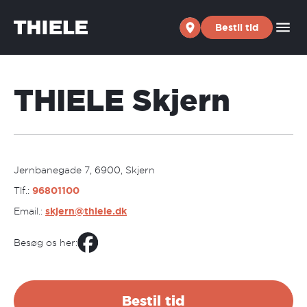
Skip to content
Bestil tid
THIELE Skjern
Jernbanegade 7, 6900, Skjern
Tlf.:
96801100
Email.:
skjern@thiele.dk
Besøg os her:
Bestil tid