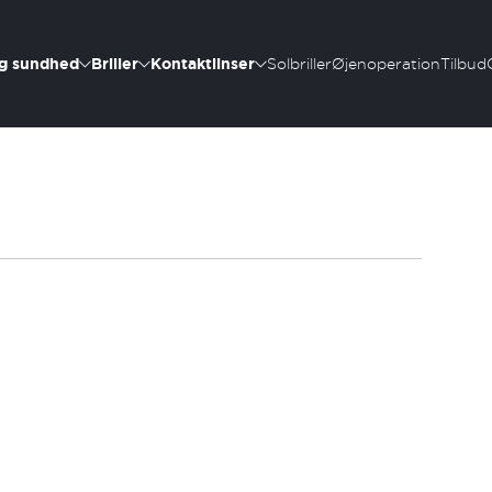
g sundhed
Briller
Kontaktlinser
Solbriller
Øjenoperation
Tilbud