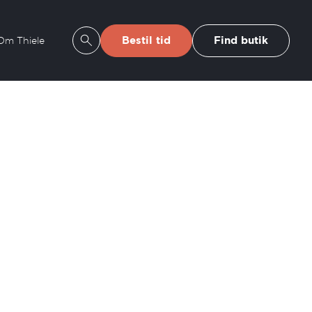
Bestil tid
Find butik
Om Thiele
Se søgeresultater