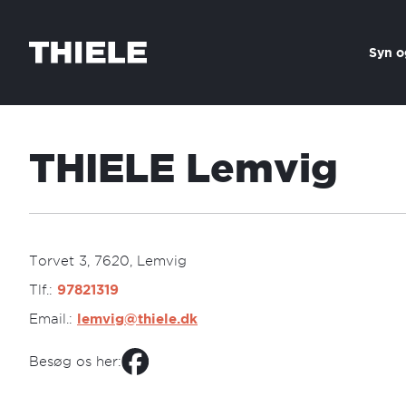
Skip to content
Syn o
THIELE Lemvig
Torvet 3, 7620, Lemvig
Tlf.:
97821319
Email.:
lemvig@thiele.dk
Besøg os her: