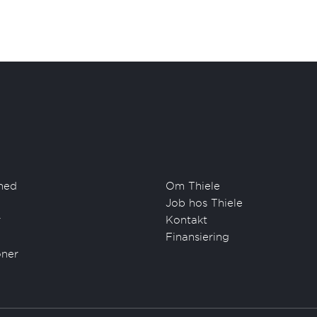
hed
Om Thiele
Job hos Thiele
r
Kontakt
Finansiering
oner