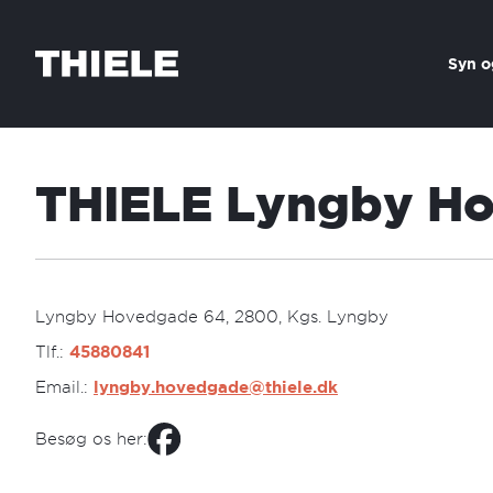
Skip to content
Syn o
THIELE Lyngby H
Lyngby Hovedgade 64, 2800, Kgs. Lyngby
Tlf.:
45880841
Email.:
lyngby.hovedgade@thiele.dk
Besøg os her: