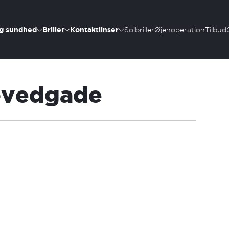
g sundhed
Briller
Kontaktlinser
Solbriller
Øjenoperation
Tilbud
ovedgade