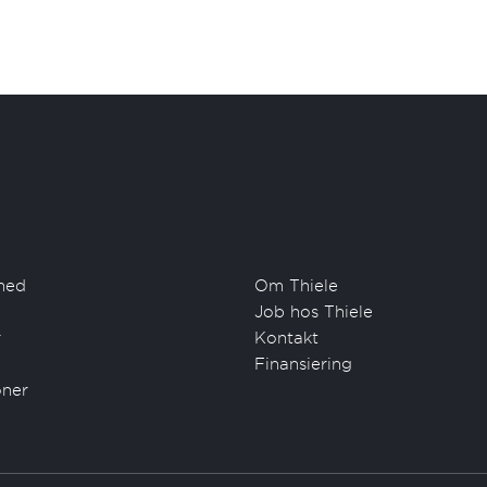
hed
Om Thiele
Job hos Thiele
r
Kontakt
Finansiering
oner