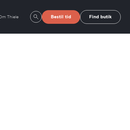
Bestil tid
Find butik
Om Thiele
Se søgeresultater