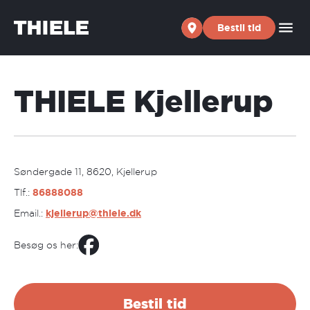
Skip to content
Bestil tid
THIELE Kjellerup
Søndergade 11, 8620, Kjellerup
Tlf.:
86888088
Email.:
kjellerup@thiele.dk
Besøg os her:
Bestil tid