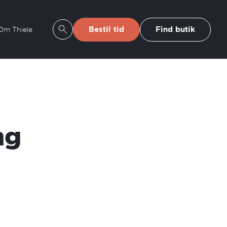
Bestil tid
Find butik
Om Thiele
Se søgeresultater
ng