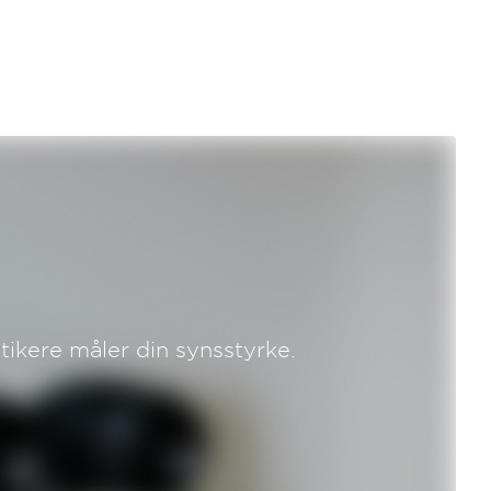
tikere måler din synsstyrke.