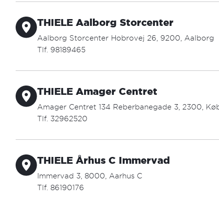
aalborg.by@thiele.dk
THIELE Aalborg Storcenter
Åbningstider:
mandag - torsdag: 09.30 - 17.30
Aalborg Storcenter Hobrovej 26, 9200, Aalborg
fredag: 09.30 - 18.00
Tlf. 98189465
lørdag: 10.00 - 14.00
aalborg.center@thiele.dk
THIELE Amager Centret
Åbningstider:
mandag - fredag: 10.00 - 19.00
Amager Centret 134 Reberbanegade 3, 2300, Kø
lørdag: 10.00 - 16.00
Tlf. 32962520
amager.center@thiele.dk
THIELE Århus C Immervad
Åbningstider:
mandag - fredag: 10.00 - 19.00
Immervad 3, 8000, Aarhus C
lørdag: 10.00 - 17.00
Tlf. 86190176
arhus@thiele.dk