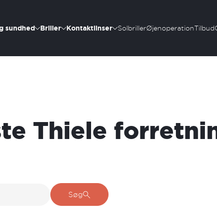
g sundhed
Briller
Kontaktlinser
Solbriller
Øjenoperation
Tilbud
e Thiele forretni
Søg