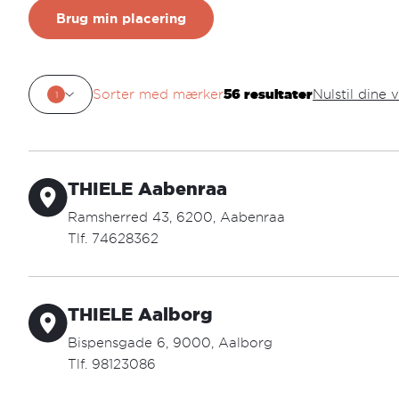
Brug min placering
Sorter med mærker
56
resultater
Nulstil dine 
1
THIELE Aabenraa
Ramsherred 43, 6200, Aabenraa
Tlf. 74628362
aabenraa@thiele.dk
THIELE Aalborg
Åbningstider:
mandag - fredag: 09.30 - 17.30
Bispensgade 6, 9000, Aalborg
lørdag: 10.00 - 13.00
Tlf. 98123086