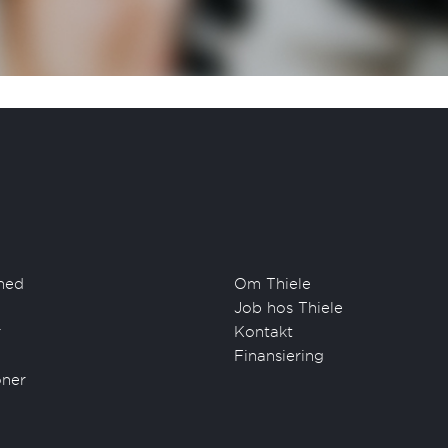
Se mere
s C
Se mere
hed
Om Thiele
Job hos Thiele
r
Kontakt
Se mere
Finansiering
oner