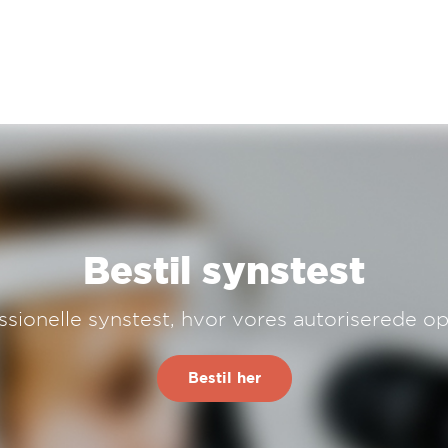
Se mere
Se mere
Bestil synstest
essionelle synstest, hvor vores autoriserede op
Se mere
Bestil her