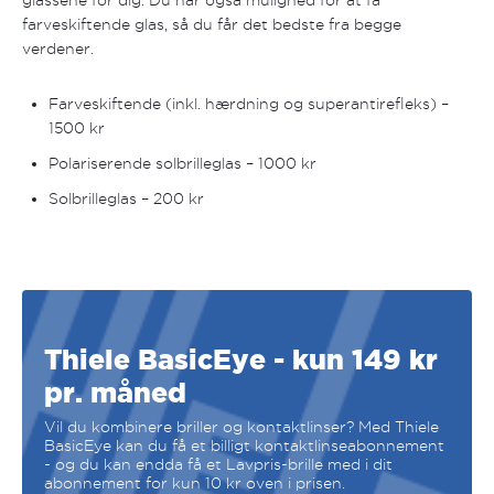
farveskiftende glas, så du får det bedste fra begge
verdener.
Farveskiftende (inkl. hærdning og superantirefleks) –
1500 kr
Polariserende solbrilleglas – 1000 kr
Solbrilleglas – 200 kr
Thiele BasicEye - kun 149 kr
pr. måned
Vil du kombinere briller og kontaktlinser? Med Thiele
BasicEye kan du få et billigt kontaktlinseabonnement
- og du kan endda få et Lavpris-brille med i dit
abonnement for kun 10 kr oven i prisen.