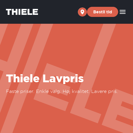
Skip to content
Bestil tid
Thiele Lavpris
Faste priser. Enkle valg. Høj kvalitet. Lavere pris.