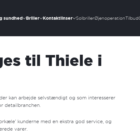
g sundhed
Briller
Kontaktlinser
Solbriller
Øjenoperation
Tilbud
es til Thiele i
 der kan arbejde selvstændigt og som interesserer
or detailbranchen.
forkæle’ kunderne med en ekstra god service, og
lerede varer.