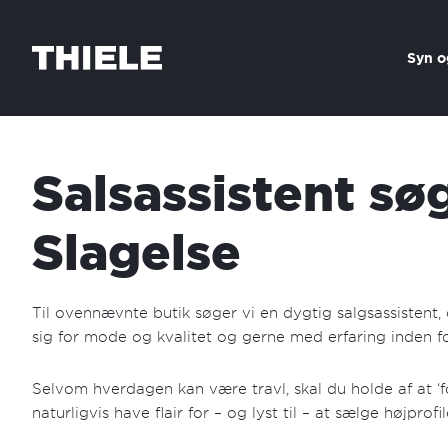
Skip to content
Syn o
Salsassistent søg
Slagelse
Til ovennævnte butik søger vi en dygtig salgsassistent,
sig for mode og kvalitet og gerne med erfaring inden f
Selvom hverdagen kan være travl, skal du holde af at ‘
naturligvis have flair for – og lyst til – at sælge højprofi