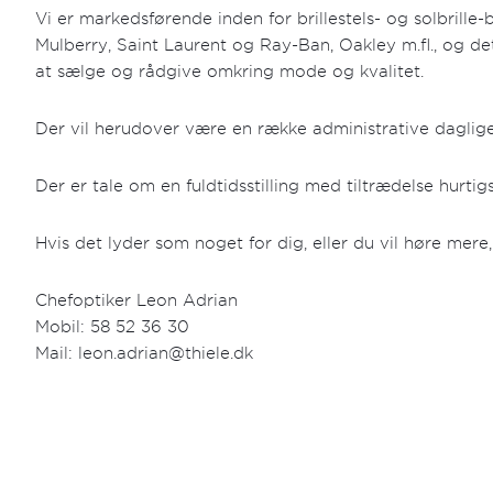
Vi er markedsførende inden for brillestels- og solbrill
Mulberry, Saint Laurent og Ray-Ban, Oakley m.fl., og det
at sælge og rådgive omkring mode og kvalitet.
Der vil herudover være en række administrative daglige 
Der er tale om en fuldtidsstilling med tiltrædelse hurtigs
Hvis det lyder som noget for dig, eller du vil høre mere
Chefoptiker Leon Adrian
Mobil: 58 52 36 30
Mail: leon.adrian@thiele.dk