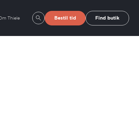
Bestil tid
Find butik
Om Thiele
Se søgeresultater