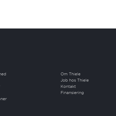
hed
Om Thiele
Job hos Thiele
r
Kontakt
Finansiering
oner