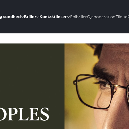
g sundhed
Briller
Kontaktlinser
Solbriller
Øjenoperation
Tilbud