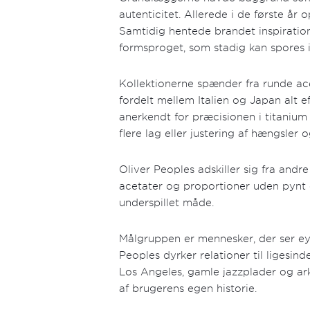
autenticitet. Allerede i de første år 
Samtidig hentede brandet inspiration
formsproget, som stadig kan spores i
Kollektionerne spænder fra runde ac
fordelt mellem Italien og Japan alt e
anerkendt for præcisionen i titanium
flere lag eller justering af hængsler
Oliver Peoples adskiller sig fra an
acetater og proportioner uden pynt e
underspillet måde.
Målgruppen er mennesker, der ser eye
Peoples dyrker relationer til ligesin
Los Angeles, gamle jazzplader og arki
af brugerens egen historie.