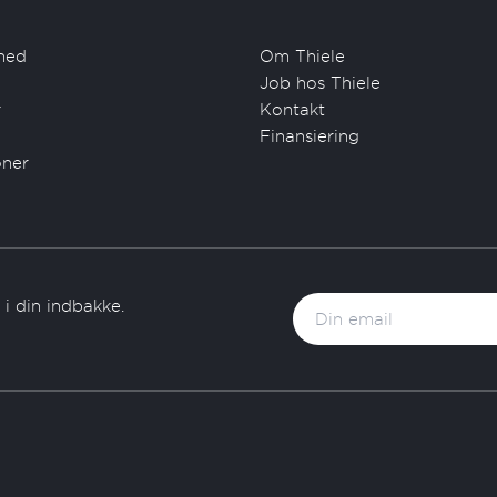
hed
Om Thiele
Job hos Thiele
r
Kontakt
Finansiering
oner
i din indbakke.