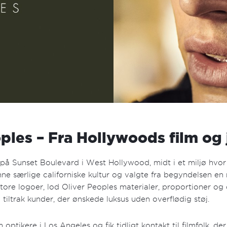
ples – Fra Hollywoods film og
 på Sunset Boulevard i West Hollywood, midt i et miljø hvor
e særlige californiske kultur og valgte fra begyndelsen en
ore logoer, lod Oliver Peoples materialer, proportioner og 
tiltrak kunder, der ønskede luksus uden overflødig støj.
ikere i Los Angeles og fik tidligt kontakt til filmfolk, der