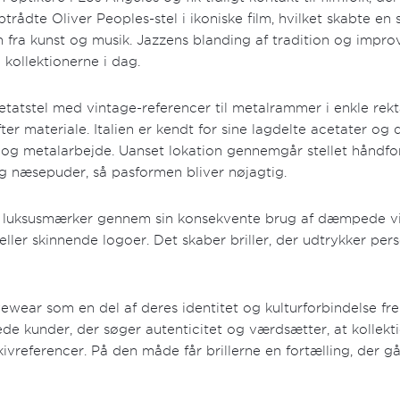
optrådte Oliver Peoples-stel i ikoniske film, hvilket skabte en
 fra kunst og musik. Jazzens blanding af tradition og improv
 kollektionerne i dag.
etatstel med vintage-referencer til metalrammer i enkle rek
fter materiale. Italien er kendt for sine lagdelte acetater o
 og metalarbejde. Uanset lokation gennemgår stellet håndfora
 og næsepuder, så pasformen bliver nøjagtig.
dre luksusmærker gennem sin konsekvente brug af dæmpede vin
ller skinnende logoer. Det skaber briller, der udtrykker per
wear som en del af deres identitet og kulturforbindelse fre
dede kunder, der søger autenticitet og værdsætter, at kollekt
vreferencer. På den måde får brillerne en fortælling, der gå