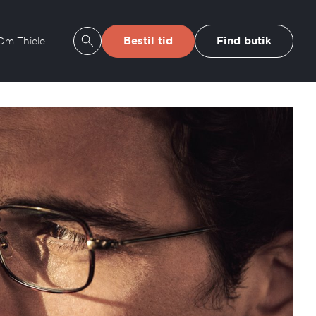
Bestil tid
Find butik
Om Thiele
Se søgeresultater