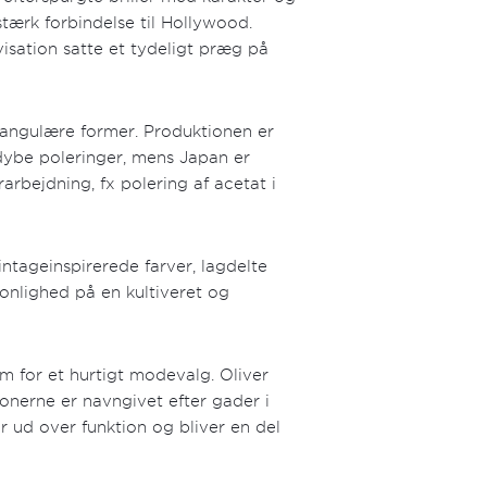
 stærk forbindelse til Hollywood.
isation satte et tydeligt præg på
tangulære former. Produktionen er
g dybe poleringer, mens Japan er
rbejdning, fx polering af acetat i
tageinspirerede farver, lagdelte
sonlighed på en kultiveret og
m for et hurtigt modevalg. Oliver
ionerne er navngivet efter gader i
r ud over funktion og bliver en del