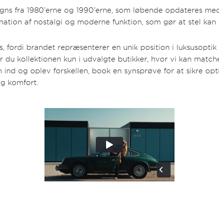
gns fra 1980’erne og 1990’erne, som løbende opdateres med
ation af nostalgi og moderne funktion, som gør at stel kan
, fordi brandet repræsenterer en unik position i luksusoptik m
er du kollektionen kun i udvalgte butikker, hvor vi kan matche
ind og oplev forskellen, book en synsprøve for at sikre opti
ig komfort.