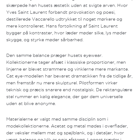
skærpede han husets æstetik uden at svigte arven. Hvor
Yves Saint Laurent forbandt provokation og poesi,
destillerede Vaccarello udtrykket til noget mørkere og
mere kontrolleret. Hans fortolkning af Saint Laurent
bygger på kontraster, hvor læder møder silke, lys møder
skygge, og styrke møder sårbarhed.
Den samme balance præger husets eyewear.
Kollektionerne tager afsæt i klassiske proportioner, men
linjerne er blevet strammere og vinklerne mere markante.
Cat eye-modellen har bevaret dramatikken fra de tidlige år,
men fremstår nu mere skulpturel. Pilotformen virker
teknisk og præcis snarere end nostalgisk. De rektangulære
stel rummer en kølig elegance, der gør dem universelle
uden at blive anonyme.
Materialerne er valgt med samme disciplin som i
modekollektionerne. Acetat og metal mødes i overflader,
der veksler mellem mat og spejlblank, og i detaljer, hvor
vægt, balance og klik er nøje afstemt. Logoet træder i