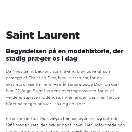
Saint Laurent
Begyndelsen på en modehistorie, der
stadig præger os i dag
Da Yves Saint Laurent som 18-årig blev udvalgt som
protegé af Christian Dior, blev kursen sat for en
ekstraordinær karriere. Fire år senere døde Dior, og den
blot 22-årige Saint Laurent overtog ansvaret for et af
verdens største modehuse. Ingen anden designer havde
båret så meget ansvar i så ung en alder.
Efter fem år hos Dior valgte han sin egen vej og stiftede i
1961 modehuset, der bærer hans navn. Her udfordrede han
tidens normer med skarpe linjer, maskuline snit og en ny