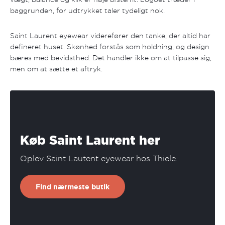
baggrunden, for udtrykket taler tydeligt nok.
Saint Laurent eyewear viderefører den tanke, der altid har
defineret huset. Skønhed forstås som holdning, og design
bæres med bevidsthed. Det handler ikke om at tilpasse sig,
men om at sætte et aftryk.
Køb Saint Laurent her
Oplev Saint Lautent eyewear hos Thiele.
Find nærmeste butik