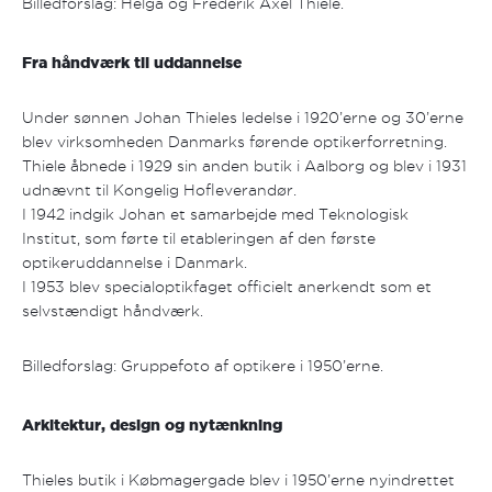
Billedforslag: Helga og Frederik Axel Thiele.
Fra håndværk til uddannelse
Under sønnen Johan Thieles ledelse i 1920’erne og 30’erne
blev virksomheden Danmarks førende optikerforretning.
Thiele åbnede i 1929 sin anden butik i Aalborg og blev i 1931
udnævnt til Kongelig Hofleverandør.
I 1942 indgik Johan et samarbejde med Teknologisk
Institut, som førte til etableringen af den første
optikeruddannelse i Danmark.
I 1953 blev specialoptikfaget officielt anerkendt som et
selvstændigt håndværk.
Billedforslag: Gruppefoto af optikere i 1950’erne.
Arkitektur, design og nytænkning
Thieles butik i Købmagergade blev i 1950’erne nyindrettet