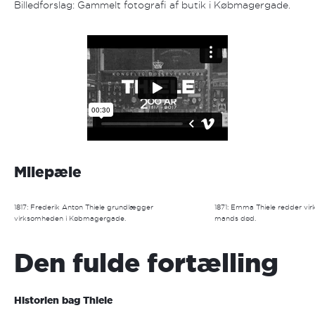
Billedforslag: Gammelt fotografi af butik i Købmagergade.
Milepæle
1817: Frederik Anton Thiele grundlægger
1871: Emma Thiele redder vi
virksomheden i Købmagergade.
mands død.
Den fulde fortælling
Historien bag Thiele