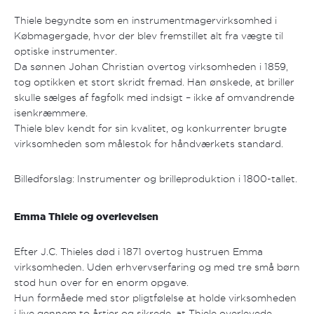
Thiele begyndte som en instrumentmagervirksomhed i
Købmagergade, hvor der blev fremstillet alt fra vægte til
optiske instrumenter.
Da sønnen Johan Christian overtog virksomheden i 1859,
tog optikken et stort skridt fremad. Han ønskede, at briller
skulle sælges af fagfolk med indsigt – ikke af omvandrende
isenkræmmere.
Thiele blev kendt for sin kvalitet, og konkurrenter brugte
virksomheden som målestok for håndværkets standard.
Billedforslag: Instrumenter og brilleproduktion i 1800-tallet.
Emma Thiele og overlevelsen
Efter J.C. Thieles død i 1871 overtog hustruen Emma
virksomheden. Uden erhvervserfaring og med tre små børn
stod hun over for en enorm opgave.
Hun formåede med stor pligtfølelse at holde virksomheden
i live gennem to årtier og sikrede, at Thiele overlevede